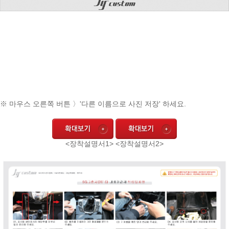
※ 마우스 오른쪽 버튼 〉'다른 이름으로 사진 저장' 하세요.
<장착설명서1> <장착설명서2>