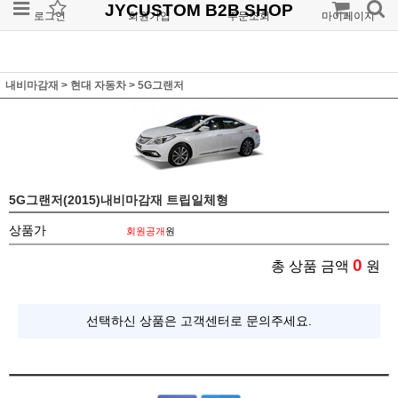
JYCUSTOM B2B SHOP
로그인
회원가입
주문조회
마이페이지
내비마감재
>
현대 자동차
>
5G그랜저
5G그랜저(2015)내비마감재 트립일체형
상품가
회원공개
원
0
총 상품 금액
원
선택하신 상품은 고객센터로 문의주세요.