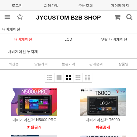
로그인
회원가입
주문조회
마이페이지
JYCUSTOM B2B SHOP
내비게이션
내비게이션
LCD
셋탑 내비게이션
내비게이션 부자재
최신순
낮은가격
높은가격
판매순위
상품명
내비게이션JY-N5000 PRC
내비게이션JY-T6000
회원공개
회원공개