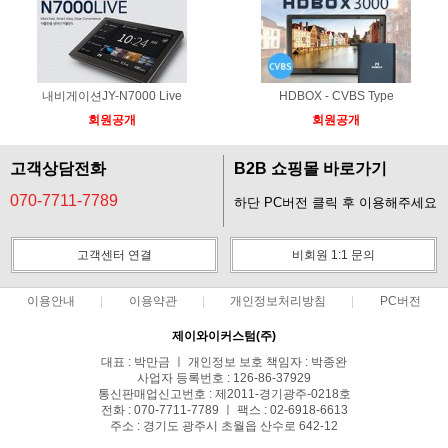
내비게이션JY-N7000 Live
HDBOX - CVBS Type
회원공개
회원공개
고객상담전화
B2B 쇼핑몰 바로가기
070-7711-7789
하단 PC버전 클릭 후 이용해주세요
고객센터 연결
비회원 1:1 문의
이용안내
이용약관
개인정보처리방침
PC버전
제이와이커스텀(주)
대표 : 박만금 ㅣ 개인정보 보호 책임자 : 박종완
사업자 등록번호 : 126-86-37929
통신판매업신고번호 : 제2011-경기광주-0218호
전화 : 070-7711-7789 ㅣ 팩스 : 02-6918-6613
주소 : 경기도 광주시 초월읍 산수로 642-12