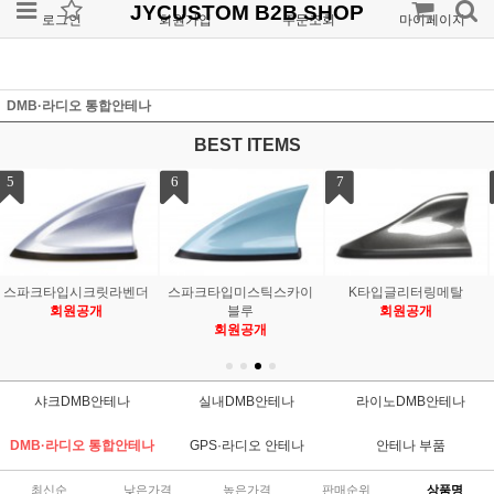
JYCUSTOM B2B SHOP
로그인
회원가입
주문조회
마이페이지
DMB·라디오 통합안테나
BEST ITEMS
7
8
9
K타입글리터링메탈
GM타입스위치블레이드
GM타입플레시드그레이
회원공개
실버
회원공개
회원공개
샤크DMB안테나
실내DMB안테나
라이노DMB안테나
DMB·라디오 통합안테나
GPS·라디오 안테나
안테나 부품
최신순
낮은가격
높은가격
판매순위
상품명