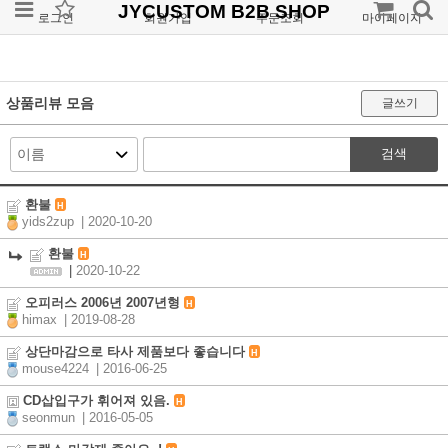
JYCUSTOM B2B SHOP
로그인
회원가입
주문조회
마이페이지
상품리뷰 모음
글쓰기
검색
환불
H
yids2zup
| 2020-10-20
환불
H
|
2020-10-22
오피러스 2006년 2007년형
H
himax
| 2019-08-28
상단마감으로 타사 제품보다 좋습니다
H
mouse4224
| 2016-06-25
CD삽입구가 휘어져 있음.
H
seonmun
| 2016-05-05