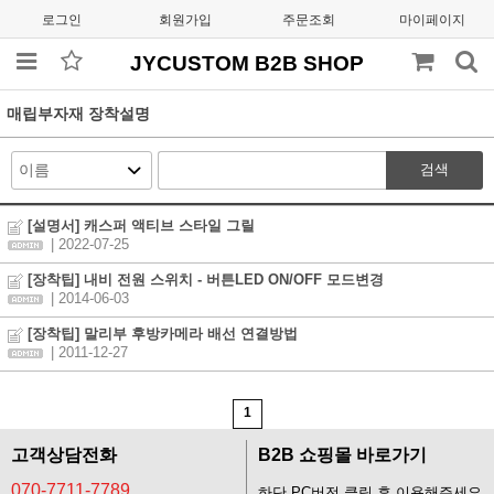
로그인
회원가입
주문조회
마이페이지
JYCUSTOM B2B SHOP
매립부자재 장착설명
검색
[설명서] 캐스퍼 액티브 스타일 그릴
| 2022-07-25
[장착팁] 내비 전원 스위치 - 버튼LED ON/OFF 모드변경
| 2014-06-03
[장착팁] 말리부 후방카메라 배선 연결방법
| 2011-12-27
1
고객상담전화
B2B 쇼핑몰 바로가기
070-7711-7789
하단 PC버전 클릭 후 이용해주세요