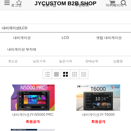
JYCUSTOM B2B SHOP
로그인
회원가입
주문조회
마이페이지
내비게이션/LCD
내비게이션
LCD
셋탑 내비게이션
내비게이션 부자재
최신순
낮은가격
높은가격
판매순위
상품명
내비게이션JY-N5000 PRC
내비게이션JY-T6000
회원공개
회원공개