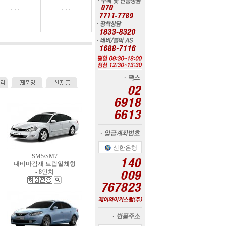
신한은행
SM5/SM7
내비마감재 트립일체형
- 8인치