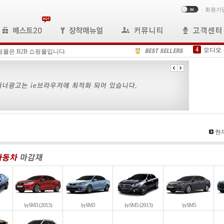
·
회원가
4
오디오
핑몰은 B2B 쇼핑몰입니다.
5
B2C
6
FFC케
7
N600-
8
내비게
9
봉고3내
10
H타입D
1
N-59
현재
2
올뉴모
3
삼성 
뉴SM3 (2013)
뉴SM3
뉴SM5 (2013)
뉴SM5