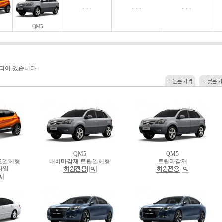
QM5
되어 있습니다.
QM5
QM5
오일체형
내비마감재 트립일체형
트립마감재
D타입