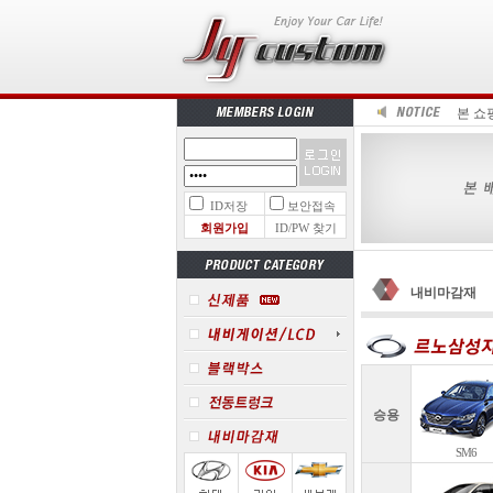
본 쇼
ID저장
보안접속
회원가입
ID/PW 찾기
내비마감재
승용
SM6