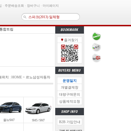
입
·
주문배송조회
·
장바구니
·
마이페이지
 통합트립
즐겨찾기
이블 - 단방향 일자형(K5 전용)
K7(2016) 후방카메라
이션 고정용고무밴드【33개】
비마감재 ver.2
MB·라디오 통합안테나- 신형 (블랙)
0 후방카메라(블랙)
위치 :
HOME
> 르노삼성자동차
운영일지
닝후방카메라 케이스- 보급형
개별결제창
통합트립
대량구매문의
상품제작요청
올뉴SM7
SM5 / SM7
B2B 가입안내