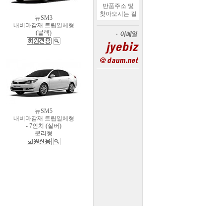
반품주소 및
찾아오시는 길
뉴SM3
내비마감재 트립일체형
(블랙)
뉴SM5
내비마감재 트립일체형
- 7인치 (실버)
분리형