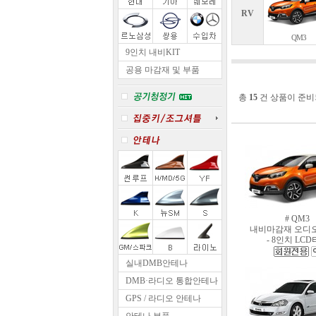
RV
QM3
9인치 내비KIT
공용 마감재 및 부품
총
15
건 상품이 준비
# QM3
내비마감재 오디
- 8인치 LC
실내DMB안테나
DMB·라디오 통합안테나
GPS / 라디오 안테나