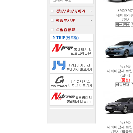
안테나 부품
SM5/SM7
내비브라
- 7인치
N TRIP (엔트립)
뉴SM3
내비마감재 트
(실버)
(품절)
뉴SM5
내비마감재 트
- 7인치 (펄블랙