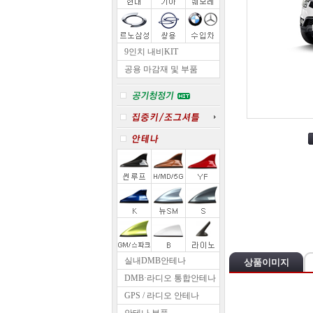
9인치 내비KIT
공용 마감재 및 부품
실내DMB안테나
상품이미지
DMB·라디오 통합안테나
GPS / 라디오 안테나