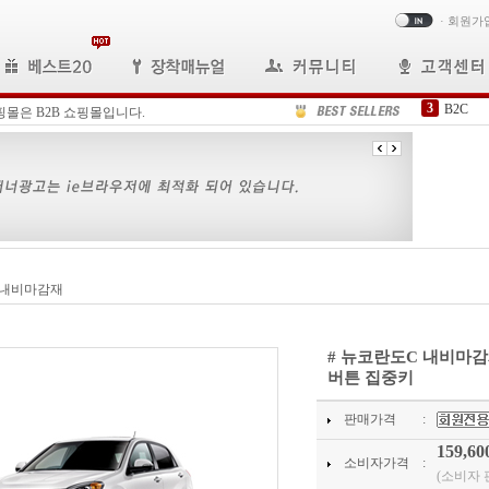
·
회원가
4
오디오
핑몰은 B2B 쇼핑몰입니다.
5
삼성 
6
FFC케
7
N600-
8
내비게
9
포터2내
10
올뉴쏘
1
N-59
 내비마감재
2
올뉴모
3
B2C
# 뉴코란도C 내비마감
버튼 집중키
판매가격
:
159,60
소비자가격
:
(소비자