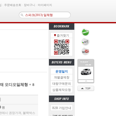
입
·
주문배송조회
·
장바구니
·
마이페이지
 통합트립
통합트립
즐겨찾기
이블 - 단방향 일자형(K5 전용)
K7(2016) 후방카메라
이션 고정용고무밴드【33개】
비마감재 - 에어백타입ver.2
렌토후방카메라 케이스
0 후방카메라(블랙)
운영일지
닝후방카메라 케이스- 보급형
개별결제창
대량구매문의
재 오디오일체형 + 8
상품제작요청
0
원
B2B 가입안내
 판매시 권장가격, 블랙박스