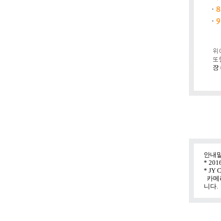
안내말
* 2
* J
카메라
니다.