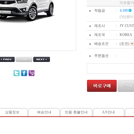
미포함가
적립금
:
4,100
(5만원이
제조사
:
JY CUS
제조국
:
KOREA
배송조건
:
(조건)
주문옵션
:
상품정보
배송안내
반품·환불안내
A/S안내