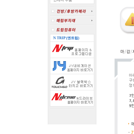
안테나 부품
N TRIP (엔트립)