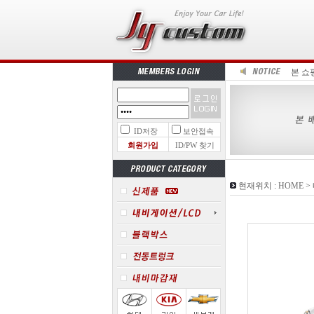
본 쇼
ID저장
보안접속
회원가입
ID/PW 찾기
현재위치 :
HOME
>