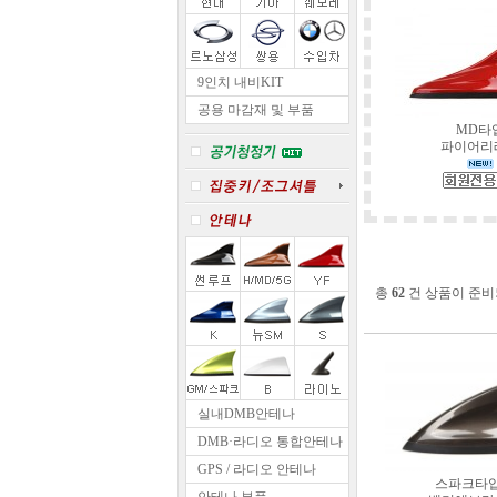
9인치 내비KIT
공용 마감재 및 부품
MD타
파이어리
총
62
건 상품이 준비
실내DMB안테나
DMB·라디오 통합안테나
GPS / 라디오 안테나
스파크타