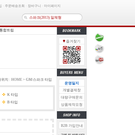
입
·
주문배송조회
·
장바구니
·
마이페이지
 통합트립
즐겨찾기
이블 - 단방향 일자형(K5 전용)
K7(2016) 후방카메라
이션 고정용고무밴드【33개】
비마감재 ver.2
MB·라디오 통합안테나- 신형 (블랙)
0 후방카메라(블랙)
위치 :
HOME
> GM/스파크 타입
운영일지
닝후방카메라 케이스- 보급형
개별결제창
통합트립
K 타입
대량구매문의
B 타입
상품제작요청
B2B 가입안내