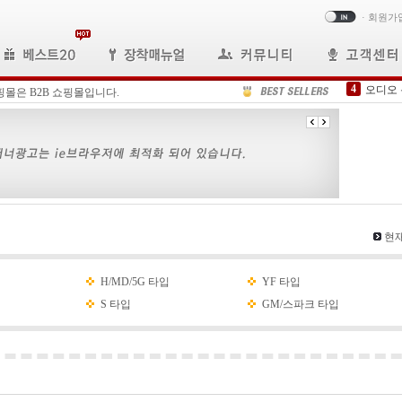
·
회원가
4
오디오
핑몰은 B2B 쇼핑몰입니다.
5
B2C
6
FFC케
7
N600-
8
내비게
9
봉고3내
10
H타입D
1
N-59
현재
2
올뉴모
3
삼성 
H/MD/5G 타입
YF 타입
S 타입
GM/스파크 타입