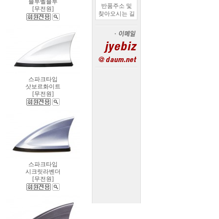
블루벨블루
반품주소 및
[무전원]
찾아오시는 길
스파크타입
삿보르화이트
[무전원]
스파크타입
시크릿라벤더
[무전원]