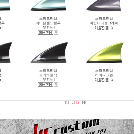
입
스파크타입
스파크타입
블루
아이슬랜드블루
어반티타늄그레이
[무전원]
입
스파크타입
스파크타입
랙
프라하블랙
하바나그린
[무전원]
[1]
[2]
[3]
[4]