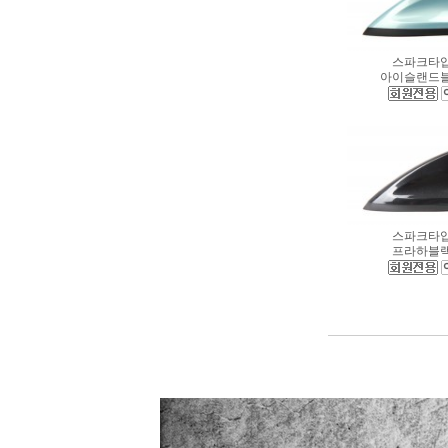
스파크타
아이슬랜드
스파크타
프라하블