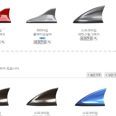
입
MD타입
스파크타입
레드
플래티넘실버
새틴스틸그레이
되어 있습니다.
입
스파크타입
스파크타입