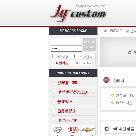
본 쇼
ID저장
보안접속
회원가입
ID/PW 찾기
안테나
썬루프 타입
뉴SM 타입