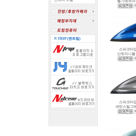
안테나 부품
벨기에브라
N TRIP (엔트립)
스파크타
산토리니블
스파크타
새틴스틸그