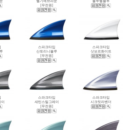
운
벨기에브라운
블루벨블루
[무전원]
입
스파크타입
스파크타입
루
산토리니블루
삿보르화이트
[무전원]
입
스파크타입
스파크타입
레이
새틴스틸그레이
시크릿라벤더
[무전원]