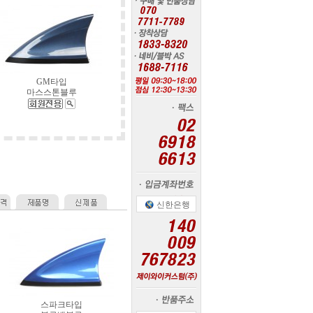
GM타입
마스스톤블루
신한은행
스파크타입