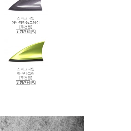
스파크타입
어반티타늄그레이
[무전원]
스파크타입
하바나그린
[무전원]