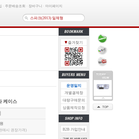
입
·
주문배송조회
·
장바구니
·
마이페이지
통합트립
이블 - 단방향 일자형(K5 전용)
즐겨찾기
 통합트립
비마감재 - 에어백타입ver.2
이션 고정용고무밴드【33개】
MB·라디오 통합안테나- 신형 (블랙)
봉고3후방카메라 브라켓
0 후방카메라(블랙)
운영일지
닝후방카메라 케이스- 보급형
개별결제창
대량구매문의
라 케이스
상품제작요청
원
B2B 가입안내
판매시 권장가격)