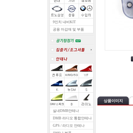
9인치 내비KIT
공용 마감재 및 부품
상품이미지
실내DMB안테나
DMB·라디오 통합안테나
GPS / 라디오 안테나