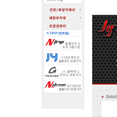
안테나 부품
N TRIP (엔트립)