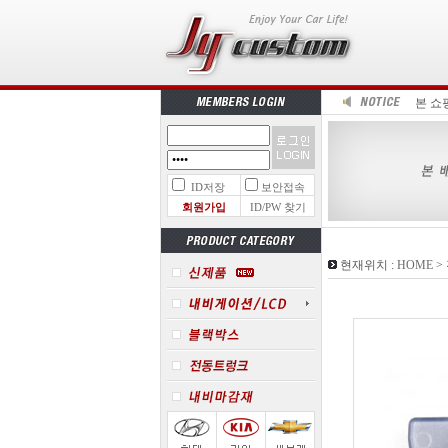
본 쇼
ID저장
보안접속
회원가입
ID/PW 찾기
현재위치 :
HOME
>