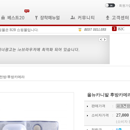
·
회원가
3
B2C
핑몰은 B2B 쇼핑몰입니다.
4
삼성 
5
FFC케
6
오디오
7
포터2내
8
내비게
9
H타입D
10
포터2/
 전방/후방카메라
1
N-59
2
올뉴모
올뉴카니발 후방카메
판매가격
:
27,000
소비자가격
:
(소비자 
적립금
:
0